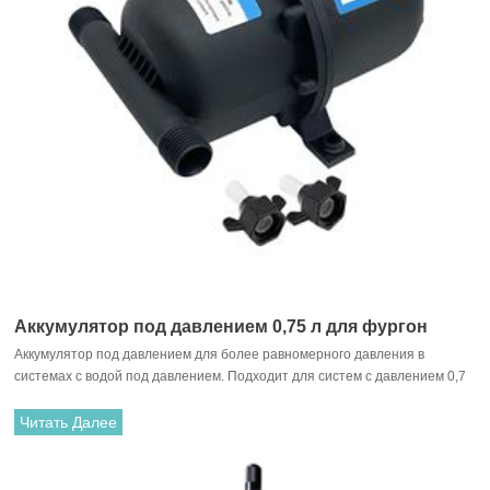
Аккумулятор под давлением 0,75 л для фургон
Аккумулятор под давлением для более равномерного давления в
системах с водой под давлением. Подходит для систем с давлением 0,7
бар. С внутренней резиновой мембраной. Простой монтаж для новых и
старых систем с прочными защелкивающимися фитингами.
Читать Далее