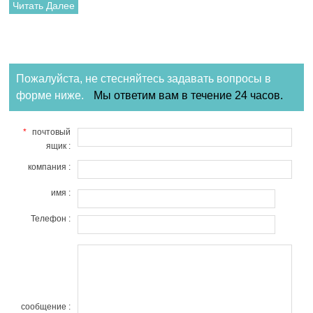
старых систем с прочными защелкивающимися фитингами.
Читать Далее
Пожалуйста, не стесняйтесь задавать вопросы в
форме ниже.
Мы ответим вам в течение 24 часов.
*
почтовый
ящик :
компания :
имя :
Телефон :
сообщение :