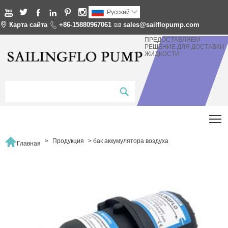






Pусский


Карта сайта

+86-15880967061

sales@sailflopump.com
ПРЕДОСТАВЛЯЕМ
РЕШЕНИЕ ДЛЯ ДОСТАВКИ
ЖИДКОСТИ
T

>
Продукция
>
бак аккумулятора воздуха
Главная