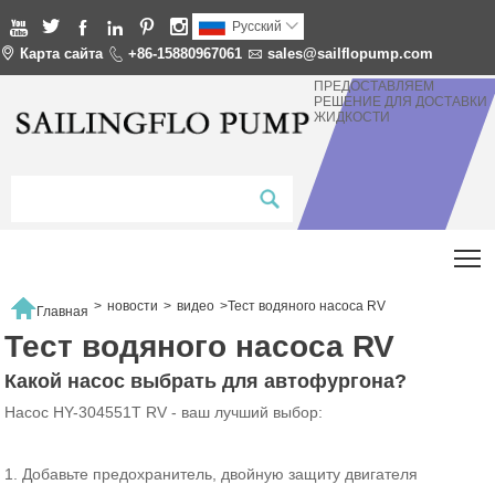






Pусский


Карта сайта

+86-15880967061

sales@sailflopump.com
ПРЕДОСТАВЛЯЕМ
РЕШЕНИЕ ДЛЯ ДОСТАВКИ
ЖИДКОСТИ
T

>
новости
>
видео
>
Тест водяного насоса RV
Главная
Тест водяного насоса RV
Какой насос выбрать для автофургона?
Насос HY-304551T RV - ваш лучший выбор:
1. Добавьте предохранитель, двойную защиту двигателя