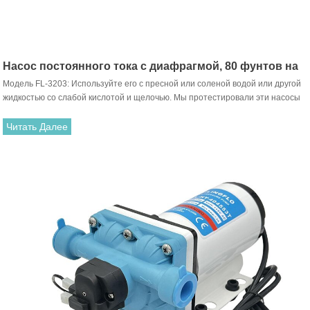
Насос постоянного тока с диафрагмой, 80 фунтов на
Модель FL-3203: Используйте его с пресной или соленой водой или другой
квадратный дюйм
жидкостью со слабой кислотой и щелочью. Мы протестировали эти насосы
и пришли к выводу, что они могут работать на высоте всасывания 1,5 метра.
небольшой насос постоянного тока 24 В со встроенным реле давления,
Читать Далее
может работать автоматически при включении-выключении крана.