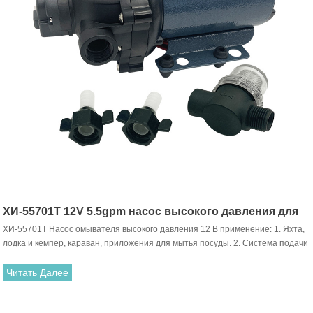
ХИ-55701T 12V 5.5gpm насос высокого давления для
ХИ-55701T Насос омывателя высокого давления 12 В применение: 1. Яхта,
мойки автомобилей
лодка и кемпер, караван, приложения для мытья посуды. 2. Система подачи
воды под давлением для сельского хозяйства/яхты/дома на колесах 3.
Очистительная машина, увлажнитель, очистка воды, медицинское
Читать Далее
оборудование