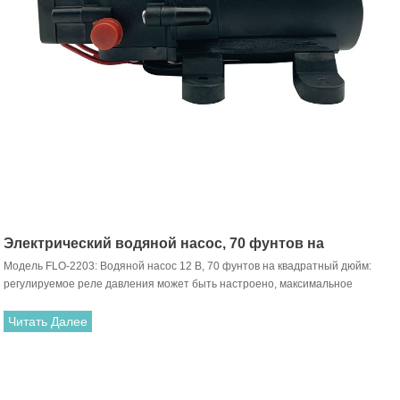
Электрический водяной насос, 70 фунтов на
Модель FLO-2203: Водяной насос 12 В, 70 фунтов на квадратный дюйм:
квадратный дюйм, 12 вольт
регулируемое реле давления может быть настроено, максимальное
выдерживаемое давление составляет от 17 фунтов на квадратный дюйм до
80 фунтов на квадратный дюйм.
Читать Далее