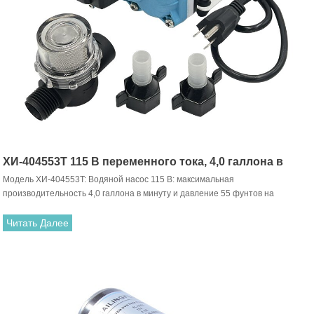
ХИ-404553T 115 В переменного тока, 4,0 галлона в
Модель ХИ-404553T: Водяной насос 115 В: максимальная
минуту, мембранный насос
производительность 4,0 галлона в минуту и ​​давление 55 фунтов на
квадратный дюйм. Насос этой серии можно использовать для общей
перекачки воды, насосов-распылителей, небольшой дождевой системы или
Читать Далее
другого промышленного использования (идеально подходит для душа с
водонагревателем, караваны, фургон, ранцевый опрыскиватель),
используйте его с пресной или соленой водой или другой жидкостью со
слабой кислотой и щелочью.