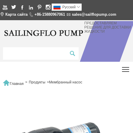






Pусский


Карта сайта

+86-15880967061

sales@sailflopump.com
ПРЕДОСТАВЛЯЕМ
РЕШЕНИЕ ДЛЯ ДОСТАВКИ
ЖИДКОСТИ
T

>
Продукты
>
Мембранный насос
Главная