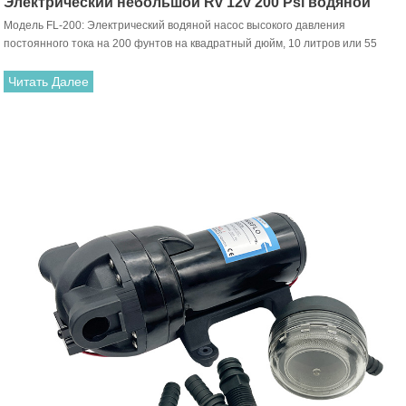
Электрический небольшой Rv 12v 200 Psi водяной
Модель FL-200: Электрический водяной насос высокого давления
насос
постоянного тока на 200 фунтов на квадратный дюйм, 10 литров или 55
фунтов на квадратный дюйм / 20 литров в минуту со стандартным
напряжением 12 В / 24 В (по запросу клиента может быть предложено
Читать Далее
другое напряжение). Насосы этой серии являются основными для
перекачки чистой воды, морской воды и легких коррозионных химических
жидкостей.