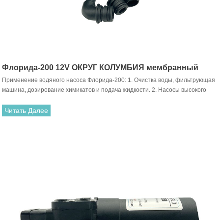
Флорида-200 12V ОКРУГ КОЛУМБИЯ мембранный
Применение водяного насоса Флорида-200: 1. Очистка воды, фильтрующая
насос высокого давления
машина, дозирование химикатов и подача жидкости. 2. Насосы высокого
давления, используемые в опрыскивателях и опрыскивателях для высоких
растений. 3. Наполнение пищевыми продуктами, напитками и перекачка
Читать Далее
жидкостей. 4. Можно использовать для мытья автомобиля и кондиционера.