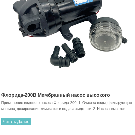
Флорида-200B Мембранный насос высокого
Применение водяного насоса Флорида-200: 1. Очистка воды, фильтрующая
давления 24 В постоянного тока
машина, дозирование химикатов и подача жидкости. 2. Насосы высокого
давления, используемые в опрыскивателях и опрыскивателях для высоких
растений. 3. Наполнение пищевыми продуктами, напитками и перекачка
Читать Далее
жидкостей. 4. Можно использовать для мытья автомобиля и кондиционера.