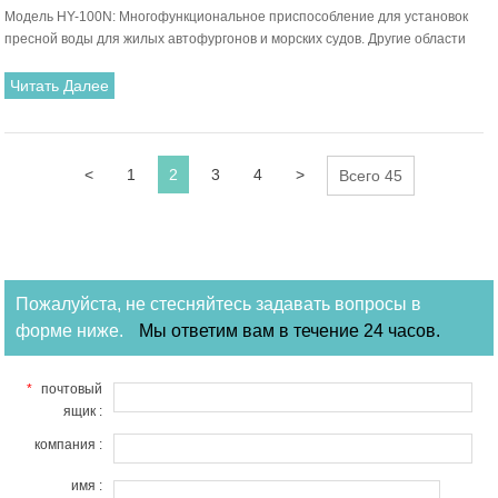
Модель HY-100N: Многофункциональное приспособление для установок
давления RV
пресной воды для жилых автофургонов и морских судов. Другие области
применения могут включать системы подачи воды под давлением 100-240 В
переменного тока в каютах. Насос Rv может использоваться для общей
Читать Далее
перекачки пресной, морской и соленой воды. (Жидкость со слабой кислотой
и щелочью в порядке)
<
1
2
3
4
>
Всего 45
Пожалуйста, не стесняйтесь задавать вопросы в
форме ниже.
Мы ответим вам в течение 24 часов.
*
почтовый
ящик :
компания :
имя :