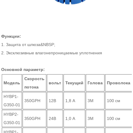
Функции:
1. Защита от шлюза&NBSP;
2. Эксклюзивные влагонепроницаемые уплотнения
Основной параметр:
Скорость
Модель
вольт
Текущий
Голова
Проволока
потока
HYBP1-
350GPH
12В
1,8 А
3М
100 см
G350-01
HYBP2-
350GPH
24В
1,0 А
3М
100 см
G350-01
HYBP1-