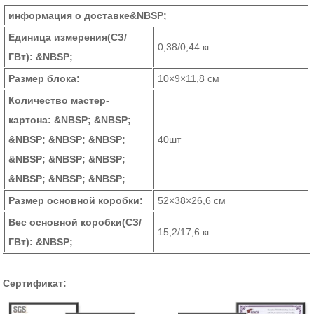
информация о доставке&NBSP;
Единица измерения
(СЗ/
0,38/0,44 кг
ГВт)
: &NBSP;
Размер блока:
10×9×11,8 см
Количество мастер-
картона: &NBSP; &NBSP;
&NBSP; &NBSP; &NBSP;
40шт
&NBSP; &NBSP; &NBSP;
&NBSP; &NBSP; &NBSP;
Размер основной коробки:
52×38×26,6 см
Вес основной коробки
(СЗ/
15,2/17,6 кг
ГВт)
: &NBSP;
Сертификат: