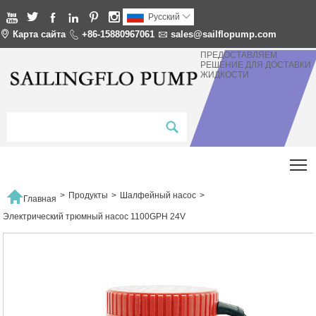






Pусский


Карта сайта

+86-15880967061

sales@sailflopump.com
ПРЕДОСТАВЛЯЕМ
РЕШЕНИЕ ДЛЯ ДОСТАВКИ
ЖИДКОСТИ
T

>
Продукты
>
Шалфейный насос
>
Главная
Электрический трюмный насос 1100GPH 24V