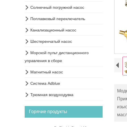

Солнечный погружной насос

Поплавковый переключатель

Канализационный насос

Шестеренчатый насос

Морской пульт дистанционного
управления в сборе

Магнитный насос

Система Adblue
Моде

Трюмная воздуходувка
Прим
изыс
Горячие продукты
масл