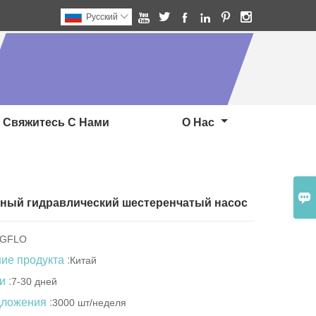






Pусский

Свяжитесь С Нами
О Нас

ный гидравлический шестеренчатый насос
NGFLO
е продукта :
Китай
и :
7-30 дней
ложения :
3000 шт/неделя