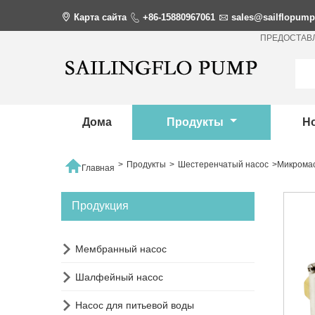

Карта сайта

+86-15880967061

sales@sailflopum
ПРЕДОСТАВ
Дома
Продукты
Н

>
Продукты
>
Шестеренчатый насос
>
Микромас
Главная
Продукция

Мембранный насос

Шалфейный насос

Насос для питьевой воды