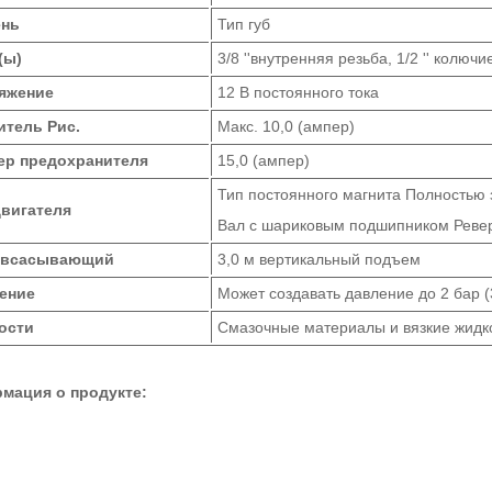
нь
Тип губ
(ы)
3/8 ''внутренняя резьба, 1/2 '' колюч
яжение
12 В постоянного тока
итель Рис.
Макс. 10,0 (ампер)
ер предохранителя
15,0 (ампер)
Тип постоянного магнита Полностью
двигателя
Вал с шариковым подшипником Реве
овсасывающий
3,0 м вертикальный подъем
ение
Может создавать давление до 2 бар 
ости
Смазочные материалы и вязкие жидк
мация о продукте: