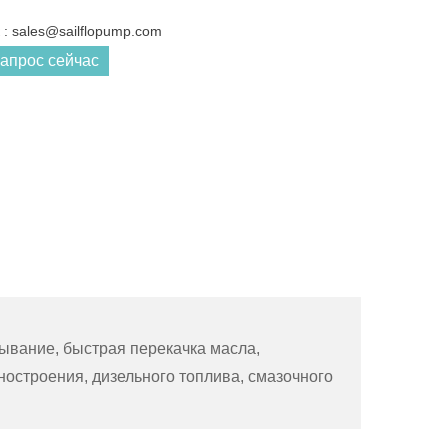
: sales@sailflopump.com
запрос сейчас
ывание, быстрая перекачка масла,
ностроения, дизельного топлива, смазочного