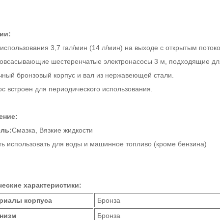
ии:
 использования 3,7 гал/мин (14 л/мин) на выходе с открытым поток
овсасывающие шестеренчатые электронасосы 3 м, подходящие для
чный бронзовый корпус и вал из нержавеющей стали.
ос встроен для периодического использования.
ение:
ль:
Смазка, Вязкие жидкости
ть использовать для воды и машинное топливо (кроме бензина)
ческие характеристики:
риалы корпуса
Бронза
низм
Бронза