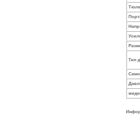
Тюле
Порт
Напр
Усил
Разм
Тип 
Сам
Давл
жидк
Инфор