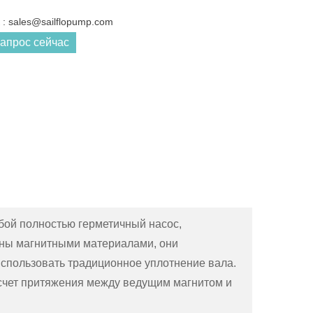
: sales@sailflopump.com
запрос сейчас
бой полностью герметичный насос,
ены магнитными материалами, они
использовать традиционное уплотнение вала.
счет притяжения между ведущим магнитом и