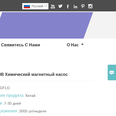






Pусский

Свяжитесь С Нами
О Нас

0В Химический магнитный насос
NGFLO
е продукта :
Китай
и :
7-30 дней
ложения :
3000 шт/неделя