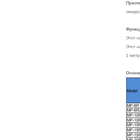
Прило
лекарс
Функц
Этот н
Этот н
1 метр
Основ