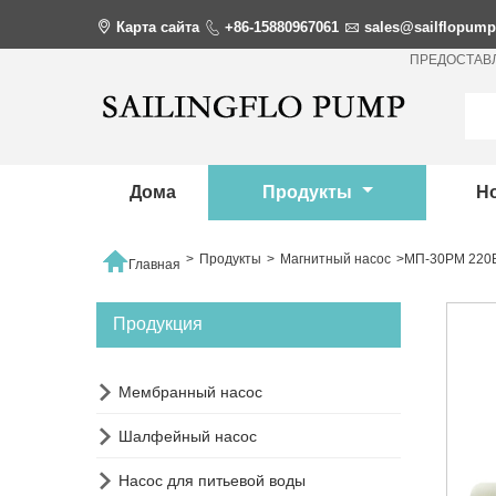

Карта сайта

+86-15880967061

sales@sailflopum
ПРЕДОСТАВ
Дома
Продукты
Н

>
Продукты
>
Магнитный насос
>
МП-30РМ 220В
Главная
Продукция

Мембранный насос

Шалфейный насос

Насос для питьевой воды