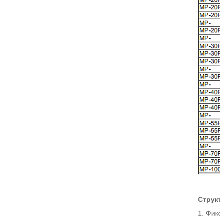
Струк
1. Фик