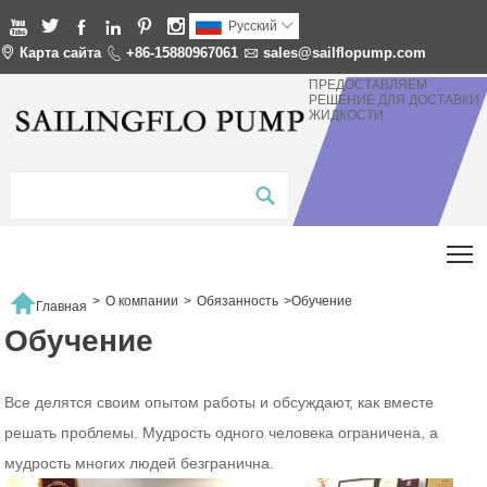






Pусский


Карта сайта

+86-15880967061

sales@sailflopump.com
ПРЕДОСТАВЛЯЕМ
РЕШЕНИЕ ДЛЯ ДОСТАВКИ
ЖИДКОСТИ
T

>
О компании
>
Обязанность
>
Обучение
Главная
Обучение
Все делятся своим опытом работы и обсуждают, как вместе
решать проблемы. Мудрость одного человека ограничена, а
мудрость многих людей безгранична.